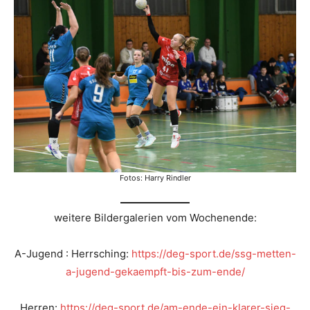
Fotos: Harry Rindler
weitere Bildergalerien vom Wochenende:
A-Jugend : Herrsching:
https://deg-sport.de/ssg-metten-
a-jugend-gekaempft-bis-zum-ende/
Herren:
https://deg-sport.de/am-ende-ein-klarer-sieg-