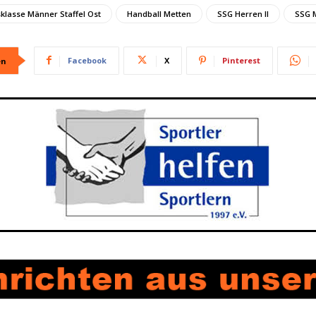
sklasse Männer Staffel Ost
Handball Metten
SSG Herren II
SSG 
Facebook
X
Pinterest
en