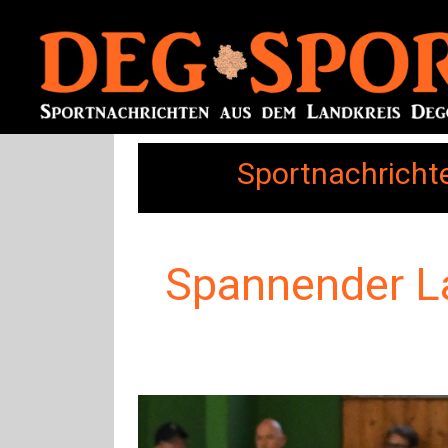
Sportnachricht
Spannender La