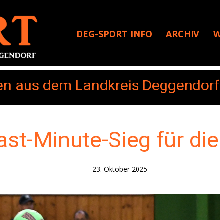
DEG-SPORT INFO
ARCHIV
W
en aus dem Landkreis Deggendo
st-Minute-Sieg für di
23. Oktober 2025