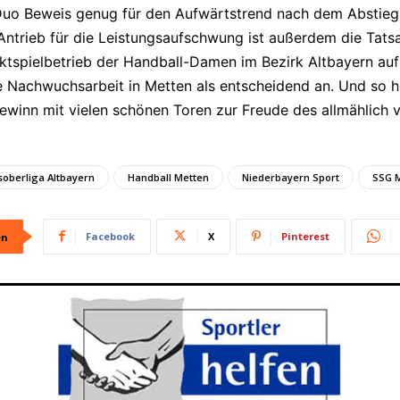
r-Duo Beweis genug für den Aufwärtstrend nach dem Absti
Antrieb für die Leistungsaufschwung ist außerdem die Tats
ktspielbetrieb der Handball-Damen im Bezirk Altbayern aufb
he Nachwuchsarbeit in Metten als entscheidend an. Und so h
ewinn mit vielen schönen Toren zur Freude des allmählich
soberliga Altbayern
Handball Metten
Niederbayern Sport
SSG 
Facebook
X
Pinterest
en