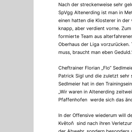
Nach der streckenweise sehr gel
SpVgg Altenerding ist man in Me
einen hatten die Klosterer in de
knapp, aber verdient vorne. Zum
formierte Team aus alterfahrene
Oberhaus der Liga vorzurücken. 
muss, braucht man eben Geduld.
Cheftrainer Florian „Flo“ Sedlme
Patrick Sigl und die zuletzt seh
Sedlmeier hat in den Trainingse
„Wir waren in Altenerding zeitwe
Pfaffenhofen werde sich das än
In der Offensive wiederum will 
Květoň sind nach ihren Verletzu
der Abwehr, sondern besonders a