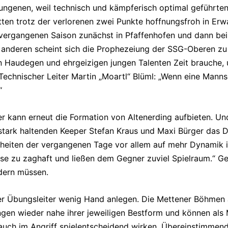
ungenen, weil technisch und kämpferisch optimal geführten
tten trotz der verlorenen zwei Punkte hoffnungsfroh in Er
r vergangenen Saison zunächst in Pfaffenhofen und dann be
 anderen scheint sich die Prophezeiung der SSG-Oberen zu 
n Haudegen und ehrgeizigen jungen Talenten Zeit brauche, 
Technischer Leiter Martin „Moartl“ Blüml: „Wenn eine Mann
“
ier kann erneut die Formation von Altenerding aufbieten. U
r stark haltenden Keeper Stefan Kraus und Maxi Bürger das 
inheiten der vergangenen Tage vor allem auf mehr Dynamik 
ise zu zaghaft und ließen dem Gegner zuviel Spielraum.“ Ge
dern müssen.
der Übungsleiter wenig Hand anlegen. Die Mettener Böhmen
ngen wieder nahe ihrer jeweiligen Bestform und können als
uch im Angriff spielentscheidend wirken. Übereinstimmend