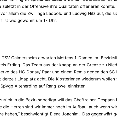
 zuletzt in der Offensive ihre Qualitäten offerieren konnt
r allem die Zwillinge Leopold und Ludwig Hilz auf, die si
f ist wie gewohnt um 17 Uhr.
 TSV Gaimersheim erwarten Mettens 1. Damen im Bezirksl
reis Erding. Das Team aus der knapp an der Grenze zu Ni
serve des HC Donau/ Paar und einem Remis gegen den SC Kir
derzeit Ligaplatz acht. Die Klosterinnen wiederum wollen 
 SpVgg Altenerding auf Rang zwei einnisten.
zurück in die Bezirksoberliga will das Cheftrainer-Gespan
Wie die Herren sind wir immer noch im Aufbau, auch wenn wi
ne haben,“ beschwichtigt Elena Joachim. Das gegenwärtige