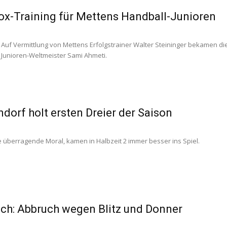
x-Training für Mettens Handball-Junioren
 Auf Vermittlung von Mettens Erfolgstrainer Walter Steininger bekamen di
Junioren-Weltmeister Sami Ahmeti.
orf holt ersten Dreier der Saison
 überragende Moral, kamen in Halbzeit 2 immer besser ins Spiel.
ch: Abbruch wegen Blitz und Donner