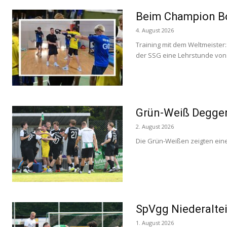
Beim Champion Bo
4. August 2026
Training mit dem Weltmeister:
der SSG eine Lehrstunde von 
Grün-Weiß Deggend
2. August 2026
Die Grün-Weißen zeigten eine
SpVgg Niederaltei
1. August 2026